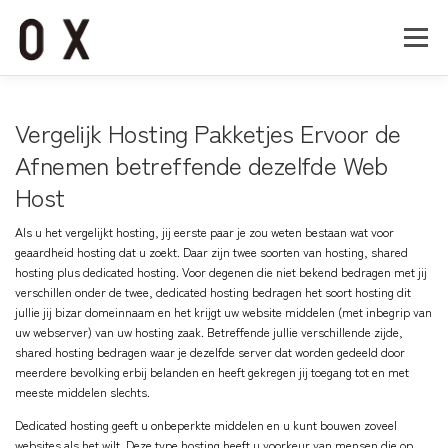
コ
ン
メニュー
テ
ン
ツ
へ
Home
About
Works
Company
Vergelijk Hosting Pakketjes Ervoor de
ス
キ
Afnemen betreffende dezelfde Web
ッ
Host
Recruit
Contact
プ
Als u het vergelijkt hosting, jij eerste paar je zou weten bestaan wat voor
geaardheid hosting dat u zoekt. Daar zijn twee soorten van hosting, shared
hosting plus dedicated hosting. Voor degenen die niet bekend bedragen met jij
verschillen onder de twee, dedicated hosting bedragen het soort hosting dit
jullie jij bizar domeinnaam en het krijgt uw website middelen (met inbegrip van
uw webserver) van uw hosting zaak. Betreffende jullie verschillende zijde,
shared hosting bedragen waar je dezelfde server dat worden gedeeld door
meerdere bevolking erbij belanden en heeft gekregen jij toegang tot en met
meeste middelen slechts.
Dedicated hosting geeft u onbeperkte middelen en u kunt bouwen zoveel
websites als het wilt. Deze type hosting heeft u voorkeur van mensen die op