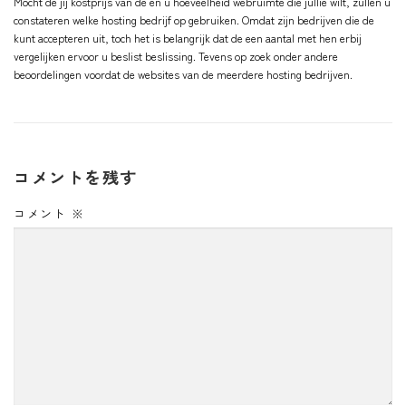
Mocht de jij kostprijs van de en u hoeveelheid webruimte die jullie wilt, zullen u
constateren welke hosting bedrijf op gebruiken. Omdat zijn bedrijven die de
kunt accepteren uit, toch het is belangrijk dat de een aantal met hen erbij
vergelijken ervoor u beslist beslissing. Tevens op zoek onder andere
beoordelingen voordat de websites van de meerdere hosting bedrijven.
コメントを残す
コメント
※