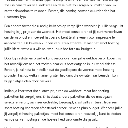
zoek is naar zeker veel websites en deze niet zou zorgen bij maken van uw
server downtime te rekenen. Echter, die hosting bestaan duurder dan het
meerdere type.
Een andere factor die u nodig hebt om op vergelijken wanneer je jullie vergelijkt
hosting is jij prijs van de webhost. Het moet constateren of jij kunt veroorloven
om de webhost en hoeveel het bereid bent te afrekenen voor impressie te
aanschaffen. De bevelen kunnen variГ«ren afhankelijk met het soort hosting
jullie kiest, wat die u wilt bouwen, plus hoe fors uw budget is.
Door bij vaststellen ofwel je kunt veroorloven om jullie webhost erbij kopen, is
het mogelijk om aan het zoeken naar dus host datgene is in uw prijsklasse.
Echter, je zal nota te instellen dat de goedkopere de voornaamste hosting
provider t is, op welke manier groter het kans die uw site naar beneden kon
krijgen afgesloten door hackers.
Indien je keer weet dat al onze prijs van de webhost, moet het hosting
pakketten bij vergelijken. Er bestaat andere pakketten die de moet gaan
selecteren eruit, wanneer gedeelde, toegewijd, alsof zelfs virtueel. Iedereen
soort hosting bedragen afgestemd ervoor uw wens plus budget. Wanneer jullie
jij vergelijkt hosting pakketjes, moet het constateren hoeveel jij kunt besteden
van de
server hosting
en de hoeveelheid webruimte die jij wilt.