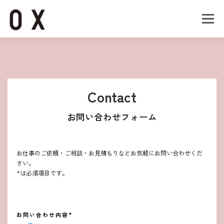
コ
ン
メニュー
テ
ン
ツ
へ
Home
About
Works
Company
ス
キ
ッ
Contact
Recruit
Contact
プ
お問い合わせフォーム
お仕事のご依頼・ご相談・お見積もりなどお気軽にお問い合わせくだ
さい。
*は必須項目です。
お問い合わせ内容*