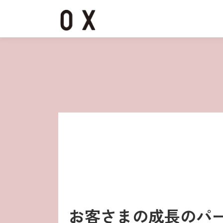
コ
ン
テ
ン
ツ
へ
ス
キ
ッ
プ
お客さまの成長のパ