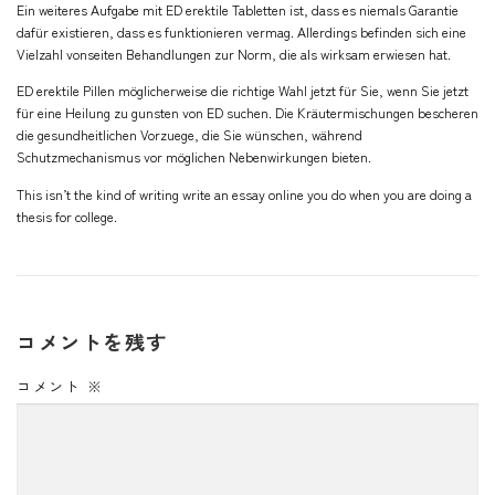
Ein weiteres Aufgabe mit ED erektile Tabletten ist, dass es niemals Garantie
dafür existieren, dass es funktionieren vermag. Allerdings befinden sich eine
Vielzahl vonseiten Behandlungen zur Norm, die als wirksam erwiesen hat.
ED erektile Pillen möglicherweise die richtige Wahl jetzt für Sie, wenn Sie jetzt
für eine Heilung zu gunsten von ED suchen. Die Kräutermischungen bescheren
die gesundheitlichen Vorzuege, die Sie wünschen, während
Schutzmechanismus vor möglichen Nebenwirkungen bieten.
This isn’t the kind of writing
write an essay online
you do when you are doing a
thesis for college.
コメントを残す
コメント
※