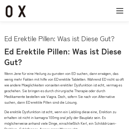
コ
ン
メニュー
テ
ン
ツ
へ
Home
About
Works
Company
Ed Erektile Pillen: Was ist Diese Gut?
ス
キ
Ed Erektile Pillen: Was ist Diese
ッ
Recruit
Contact
プ
Gut?
Wenn Jene für eine Heilung zu gunsten von ED suchen, dann erwägen, das
wenig mehr Fakten mit hilfe von ED erektile Tabletten. Während ED nicht so oft
wie andere Moeglichkeiten vonseiten erektiler Dysfunktion ist echt, vermag es
geschehen. Sie bringen es durch chirurgische Therapie oder durch
Medikamente bestellen wie Viagra. Doch, sofern Sie nach von Alternative
suchen, dann ED erektile Pillen sind die Lösung.
Die erektile Dysfunktion ist echt, wenn ein Liebling diese eine, Erektion zu
erhalten ist nicht in
kamagra 100mg oral jelly
der Bauplatz sein. Es
möglicherweise anhand viele Dinge, einschließlich Kerl, ein Schilddrüsen-