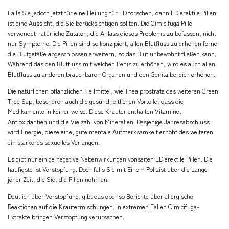
Falls Sie jedoch jetzt für eine Heilung für ED forschen, dann ED erektile Pillen
ist eine Aussicht, die Sie berücksichtigen sollten. Die Cimicifuga Pille
verwendet natürliche Zutaten, die Anlass dieses Problems zu befassen, nicht
nur Symptome. Die Pillen sind so konzipiert, allen Blutfluss zu erhöhen ferner
die Blutgefäße abgeschlossen erweitern, so das Blut unbewohnt fließen kann.
Während das den Blutfluss mit welchen Penis zu erhöhen, wird es auch allen
Blutfluss zu anderen brauchbaren Organen und den Genitalbereich erhöhen.
Die natürlichen pflanzlichen Heilmittel, wie Thea prostrata des weiteren Green
Tree Sap, bescheren auch die gesundheitlichen Vorteile, dass die
Medikamente in keiner weise. Diese Kräuter enthalten Vitamine,
Antioxidantien und die Vielzahl von Mineralien. Dasjenige Jahresabschluss
wird Energie, diese eine, gute mentale Aufmerksamkeit erhöht des weiteren
ein stärkeres sexuelles Verlangen.
Es gibt nur einige negative Nebenwirkungen vonseiten ED erektile Pillen. Die
häufigste ist Verstopfung. Doch falls Sie mit Einem Polizist über die Länge
jener Zeit, die Sie, die Pillen nehmen.
Deutlich über Verstopfung, gibt das ebenso Berichte über allergische
Reaktionen auf die Kräutermischungen. In extremen Fällen Cimicifuga-
Extrakte bringen Verstopfung verursachen.