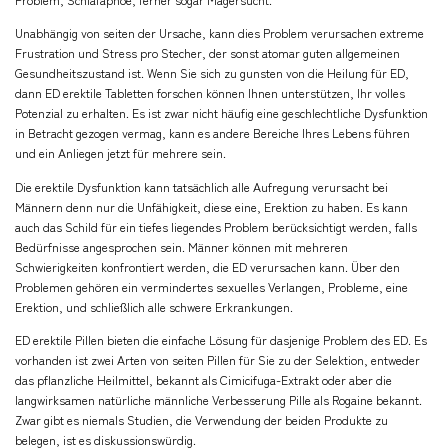
Problem, Schlafapnoe, ferner sogar Magersucht.
Unabhängig von seiten der Ursache, kann dies Problem verursachen extreme
Frustration und Stress pro Stecher, der sonst atomar guten allgemeinen
Gesundheitszustand ist. Wenn Sie sich zu gunsten von die Heilung für ED,
dann ED erektile Tabletten forschen können Ihnen unterstützen, Ihr volles
Potenzial zu erhalten. Es ist zwar nicht häufig eine geschlechtliche Dysfunktion
in Betracht gezogen vermag, kann es andere Bereiche Ihres Lebens führen
und ein Anliegen jetzt für mehrere sein.
Die erektile Dysfunktion kann tatsächlich alle Aufregung verursacht bei
Männern denn nur die Unfähigkeit, diese eine, Erektion zu haben. Es kann
auch das Schild für ein tiefes liegendes Problem berücksichtigt werden, falls
Bedürfnisse angesprochen sein. Männer können mit mehreren
Schwierigkeiten konfrontiert werden, die ED verursachen kann. Über den
Problemen gehören ein vermindertes sexuelles Verlangen, Probleme, eine
Erektion, und schließlich alle schwere Erkrankungen.
ED erektile Pillen bieten die einfache Lösung für dasjenige Problem des ED. Es
vorhanden ist zwei Arten von seiten Pillen für Sie zu der Selektion, entweder
das pflanzliche Heilmittel, bekannt als Cimicifuga-Extrakt oder aber die
langwirksamen natürliche männliche Verbesserung Pille als Rogaine bekannt.
Zwar gibt es niemals Studien, die Verwendung der beiden Produkte zu
belegen, ist es diskussionswürdig.