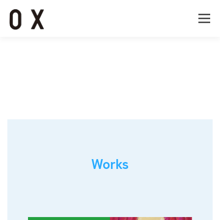
コ
ン
メニュー
テ
ン
ツ
へ
Home
About
Works
Company
ス
キ
ッ
Recruit
Contact
プ
Works