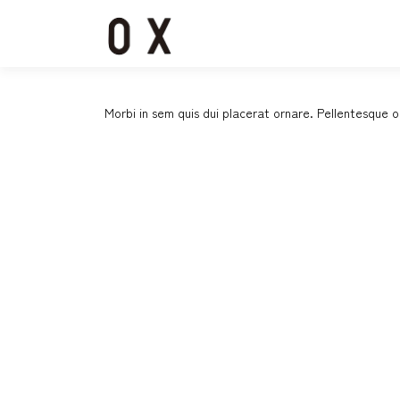
コ
ン
テ
ン
ツ
へ
Morbi in sem quis dui placerat ornare. Pellentesque od
ス
キ
ッ
プ