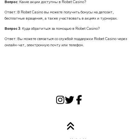
Вопрос:
Какие акции доступны в Riobet Casino?
Ответ: В Riobet Casino вы можете получить бонусы на депозит,
бесплатные вращения, а также участвовать в акциях и турнирах.
Вопрос 3:
Куда обратиться за помощью в Riobet Casino?
Ответ: Вы можете связаться со службой поддержки Riobet Casino через
онлайн-чат, электронную почту или телефон.