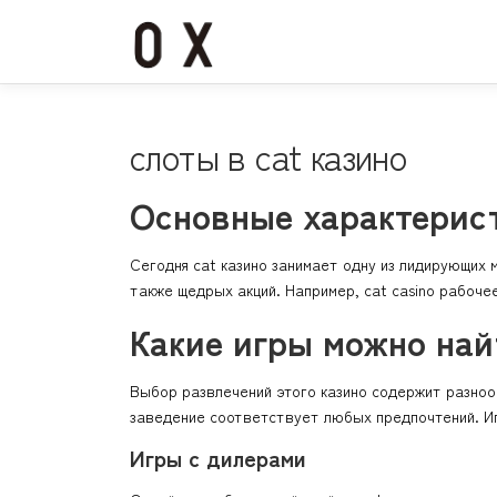
コ
ン
テ
ン
ツ
へ
слоты в cat казино
ス
キ
Основные характерист
ッ
プ
Сегодня cat казино занимает одну из лидирующих 
также щедрых акций. Например,
cat casino рабоче
Какие игры можно найт
Выбор развлечений этого казино содержит разноо
заведение соответствует любых предпочтений. Иг
Игры с дилерами