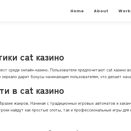
Home
About
Work
ики cat казино
мест среди онлайн-казино. Пользователи предпочитают cat казино в
е зеркало
дарит бонусы начинающим пользователям, что делает нача
и в cat казино
бразие жанров. Начиная с традиционных игровых автоматов и закан
роки найдут как простые слоты, так и профессиональные игры для