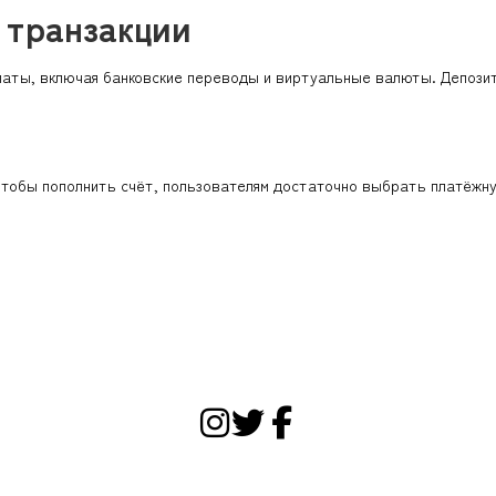
 транзакции
латы, включая банковские переводы и виртуальные валюты. Депози
 Чтобы пополнить счёт, пользователям достаточно выбрать платёжн