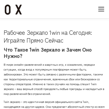
コ
ン
メニュー
テ
ン
ツ
へ
Home
About
Works
Company
Рабочее Зеркало 1win на Сегодня:
ス
キ
Играйте Прямо Сейчас
ッ
Recruit
Contact
プ
Что Такое 1win Зеркало и Зачем Оно
Нужно?
В мире онлайн-развлечений и азартных игр, к сожалению, нередки
ситуации, когда вход к популярным платформам может быть
заблокирован. Это может быть связано с различными факторами, такими
как территориальные ограничения, временные сбои или блокировки со
стороны операторов. Именно в таких случаях на помощь спешит 1win
зеркало – ваш верный способ преодолеть любые преграды и насладиться в
мир развлечений без ограничений.
1win зеркало – это идентичная версия официального сайта 1win,
находящаяся на другом адресе. Она предлагает абсолютный спектр ко всем