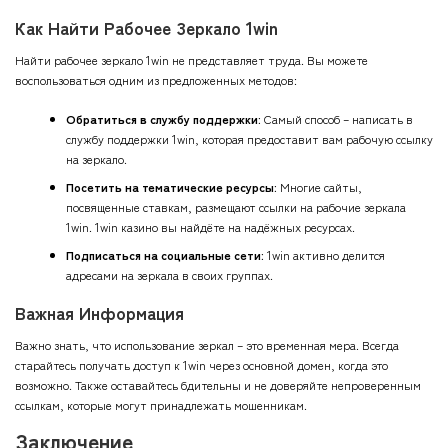
Как Найти Рабочее Зеркало 1win
Найти рабочее зеркало 1win не представляет труда. Вы можете
воспользоваться одним из предложенных методов:
Обратиться в службу поддержки:
Самый способ – написать в
службу поддержки 1win, которая предоставит вам рабочую ссылку
на зеркало.
Посетить на тематические ресурсы:
Многие сайты,
посвященные ставкам, размещают ссылки на рабочие зеркала
1win.
1win казино
вы найдёте на надёжных ресурсах.
Подписаться на социальные сети:
1win активно делится
адресами на зеркала в своих группах.
Важная Информация
Важно знать, что использование зеркал – это временная мера. Всегда
старайтесь получать доступ к 1win через основной домен, когда это
возможно. Также оставайтесь бдительны и не доверяйте непроверенным
ссылкам, которые могут принадлежать мошенникам.
Заключение